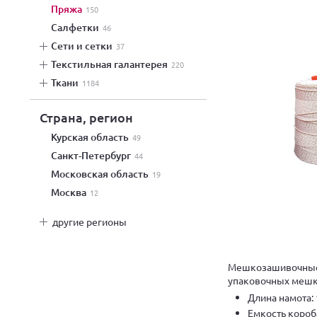
пряжа
150
салфетки
46
сети и сетки
37
текстильная галантерея
220
ткани
1184
Страна, регион
Курская область
49
Санкт-Петербург
44
Московская область
19
Москва
12
другие регионы
Мешкозашивочные 
упаковочных мешко
Длина намота: 
Емкость короба