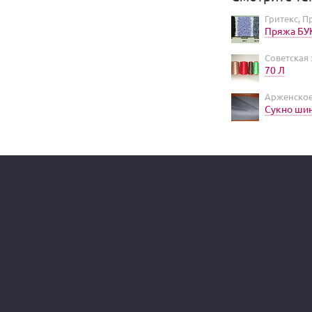
Гритекс, 
Пряжа БУ
Советская 
70 Л
Арженское
Сукно шин