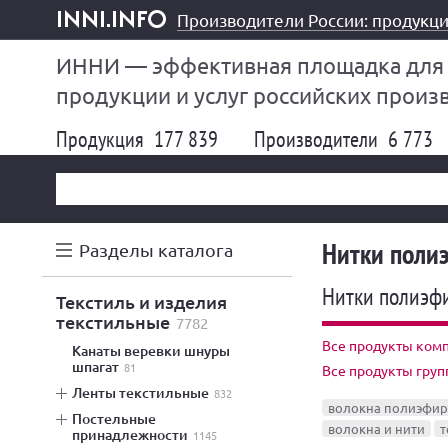
Производители России: продукци
inni.info
ИННИ — эффективная площадка для
продукции и услуг российских произ
Продукция
177 839
Производители
6 773
Нитки поли
Разделы каталога
Нитки полиэф
текстиль и изделия
текстильные
7782
Все продукты комп
канаты веревки шнуры
шпагат
81
Все продукты гру
ленты текстильные
832
волокна полиэфи
постельные
волокна и нити
т
принадлежности
1145