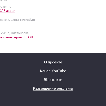
Протвино
КЛЕ акрил
звезда, Санкт-Петербург
 сукно, Платоновка
ельное серое С-8 ОП
О проекте
Канал YouTube
ВКонтакте
Размещение рекламы