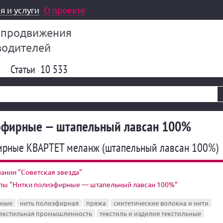
я и услуги
О проекте
 продвижения
водителей
Статьи
10 533
эфирные — штапельный лавсан 100%
ирные КВАРТЕТ меланж (штапельный лавсан 100%)
ании "Советская звезда"
ппы "Нитки полиэфирные — штапельный лавсан 100%"
рные
нить полиэфирная
пряжа
синтетические волокна и нити
екстильная промышленность
текстиль и изделия текстильные