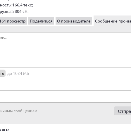
ость: 166,4 текс;
узка: 5806 сН.
161 просмотр
Поделиться
О производителе
Сообщение произ
ть
до 1024 МБ
 личным сообщением
кже