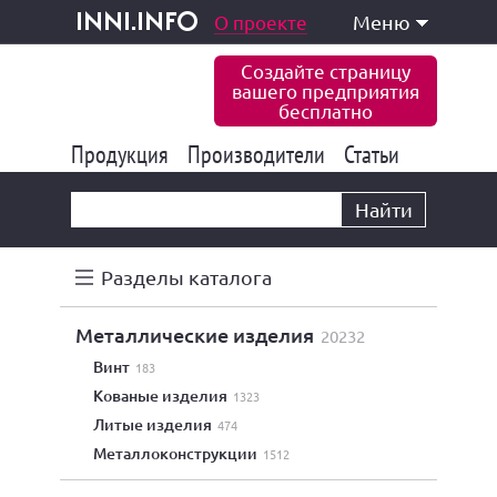
одукция и услуги
О проекте
Меню
inni.info
Создайте страницу
вашего предприятия
бесплатно
Продукция
Производители
177 822
Статьи
6 765
10 533
Найти
Разделы каталога
металлические изделия
20232
винт
183
кованые изделия
1323
литые изделия
474
металлоконструкции
1512