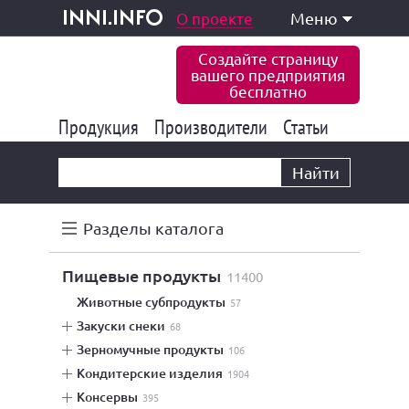
одукция и услуги
О проекте
Меню
inni.info
Создайте страницу
вашего предприятия
бесплатно
Продукция
Производители
177 847
Статьи
6 777
10 533
Найти
Разделы каталога
пищевые продукты
11400
животные субпродукты
57
закуски снеки
68
зерномучные продукты
106
кондитерские изделия
1904
консервы
395