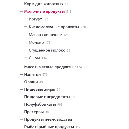
корм для животных
17
молочные продукты
513
йогурт
176
кисломолочные продукты
270
масло сливочное
123
молоко
177
сгущенное молоко
23
сыры
134
мясо и мясные продукты
1124
напитки
579
овощи
49
пищевые жиры
24
пищевые ингредиенты
99
полуфабрикаты
908
пресервы
38
продукты пчеловодства
рыба и рыбные продукты
112