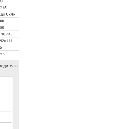
1,0
 ? 65
кдо Uк/Iн
00
50
10 ? 45
92х111
5
?15
водителю