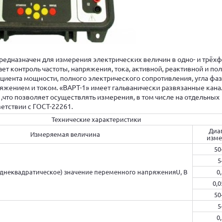
редназначен для измерения электрических величин в одно- и трёх
ет контроль частоты, напряжения, тока, активной, реактивной и по
иента мощности, полного электрического сопротивления, угла фа
яжением и током. «ВАРТ-1» имеет гальванически развязанные кан
 ,что позволяет осуществлять измерения, в том числе на отдельных
етствии с ГОСТ-22261.
Технические характеристики
Диа
Измеряемая величина
изме
50
5
днеквадратическое) значение переменного напряженияU, В
0
0,0
50
5
0