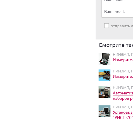
Ваш email:
отправить
Смотрите та
НИИЭМП, П
Измерител
НИИЭМП, П
Измерител
НИИЭМП, П
Автоматиз
наборов р
НИИЭМП, П
Установка
"УИСП-70