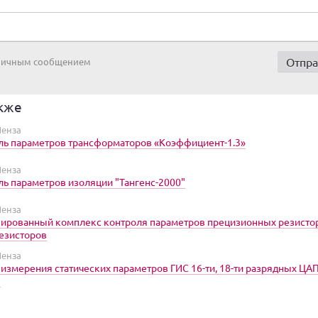
 личным сообщением
кже
енза
ь параметров трансформаторов «Коэффициент-1.3»
енза
ь параметров изоляции "Тангенс-2000"
енза
ированный комплекс контроля параметров прецизионных резисто
езисторов
енза
 измерения статических параметров ГИС 16-ти, 18-ти разрядных ЦА
"