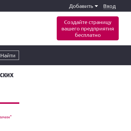
Добавить
Вход
Создайте страницу
вашего предприятия
бесплатно
Найти
ских
личин"