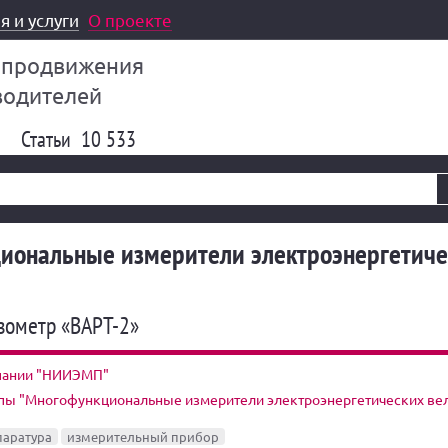
я и услуги
О проекте
 продвижения
водителей
Статьи
10 533
иональные измерители электроэнергетиче
зометр «ВАРТ-2»
пании "НИИЭМП"
ппы "Многофункциональные измерители электроэнергетических ве
паратура
измерительный прибор