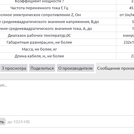
Коэффициент мощности ?
±
Частота переменного тока f, Гц
45
олное электрическое сопротивление Z, Ом
от Uн/I
 среднеквадратического значения напряжения, В,до
5
ние среднеквадратического значения тока, А, до
1
Диапазон рабочих температур,0С
минус 
Габаритные размеры,мм, не более
232х1
Масса, не более, кг
Длина кабеля, м, не более
2
3 просмотра
Поделиться
О производителе
Сообщение произ
ть
до 1024 МБ