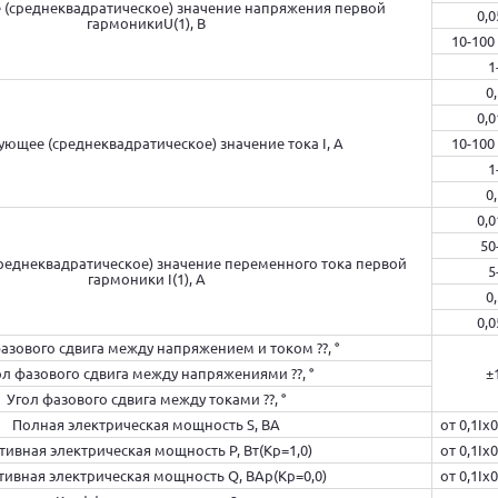
 (среднеквадратическое) значение напряжения первой
0,0
гармоникиU(1), В
10-100
1
0
0,0
ующее (среднеквадратическое) значение тока I, А
10-100
1
0
0,0
50
реднеквадратическое) значение переменного тока первой
5
гармоники I(1), А
0
0,0
азового сдвига между напряжением и током ??, °
ол фазового сдвига между напряжениями ??, °
±
Угол фазового сдвига между токами ??, °
Полная электрическая мощность S, ВА
от 0,1Iх
тивная электрическая мощность P, Вт(Kp=1,0)
от 0,1Iх
тивная электрическая мощность Q, ВАр(Kp=0,0)
от 0,1Iх