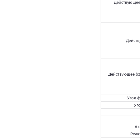
Действующее
Действ
Действующее (с
Угол ф
Уг
Ак
Реак