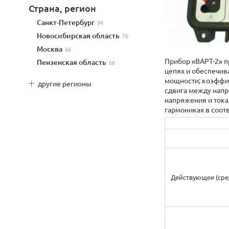
Страна, регион
Санкт-Петербург
94
Новосибирская область
76
Москва
66
Прибор «ВАРТ-2» п
Пензенская область
66
цепях и обеспечива
мощности; коэффиц
другие регионы
сдвига между напр
напряжения и тока
гармониках в соотв
Действующее (сре