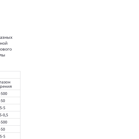
фазных
лной
зового
алы
пазон
рения
-500
-50
,5-5
5-0,5
-500
-50
,5-5