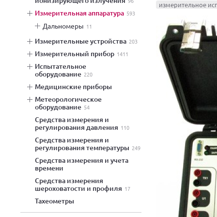
ионизирующего излучения
96
измерительное ис
измерительная аппаратура
593
дальномеры
11
измерительные устройства
203
измерительный прибор
1411
испытательное
оборудование
220
медицинские приборы
метеорологическое
оборудование
54
средства измерения и
регулирования давления
110
средства измерения и
регулирования температуры
249
средства измерения и учета
времени
средства измерения
шероховатости и профиля
17
тахеометры