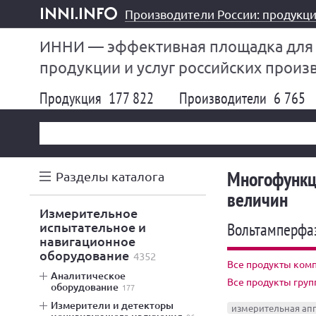
Производители России: продукци
inni.info
ИННИ — эффективная площадка для
продукции и услуг российских произ
Продукция
177 822
Производители
6 765
Многофункц
Разделы каталога
величин
измерительное
испытательное и
Вольтамперфа
навигационное
оборудование
4352
Все продукты ком
аналитическое
Все продукты гру
оборудование
177
измерители и детекторы
измерительная ап