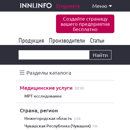
одукция и услуги
О проекте
Меню
inni.info
Создайте страницу
вашего предприятия
бесплатно
Продукция
Производители
177 834
Статьи
6 771
10 533
Найти
Разделы каталога
медицинские услуги
3010
МРТ исследование
Страна, регион
Нижегородская область
1228
Чувашская Республика (Чувашия)
799