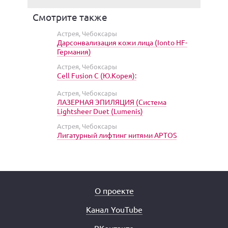
Смотрите также
Астрея, Чебоксары
Дарсонвализация кожи лица (Ionto HF-
Германия)
Астрея, Чебоксары
Cell Fusion C (Ю.Корея):
Астрея, Чебоксары
ЛАЗЕРНАЯ ЭПИЛЯЦИЯ (Система
Lightsheer Duet (Lumenis)
Астрея, Чебоксары
Лигатурный лифтинг нитями APTOS
О проекте
Канал YouTube