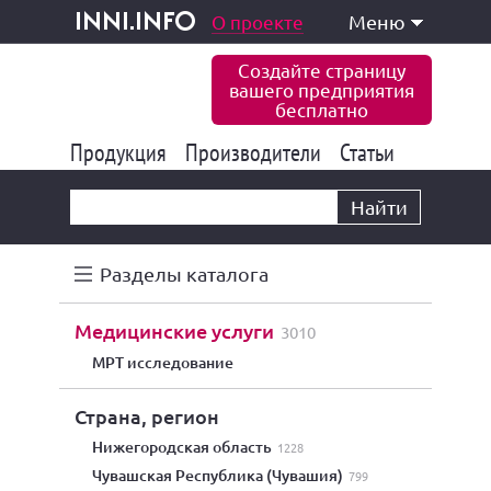
одукция и услуги
О проекте
Меню
inni.info
Создайте страницу
вашего предприятия
бесплатно
Продукция
Производители
177 841
Статьи
6 774
10 533
Найти
Разделы каталога
медицинские услуги
3010
МРТ исследование
Страна, регион
Нижегородская область
1228
Чувашская Республика (Чувашия)
799