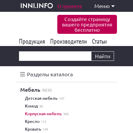
одукция и услуги
О проекте
Меню
inni.info
Создайте страницу
вашего предприятия
бесплатно
Продукция
Производители
177 847
Статьи
6 777
10 533
Найти
Разделы каталога
мебель
8830
детская мебель
147
комод
86
корпусная мебель
364
кресло
115
кровать
149