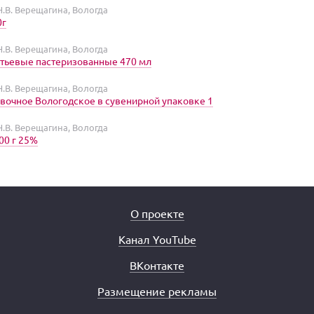
.В. Верещагина, Вологда
0г
.В. Верещагина, Вологда
тьевые пастеризованные 470 мл
.В. Верещагина, Вологда
вочное Вологодское в сувенирной упаковке 1
.В. Верещагина, Вологда
00 г 25%
О проекте
Канал YouTube
ВКонтакте
Размещение рекламы