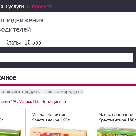
я и услуги
О проекте
 продвижения
водителей
Статьи
10 533
очное
молочные продукты
пищевые продукты
ании "УОМЗ им. Н.В. Верещагина"
Масло сливочное
Масло сливочное
0г
Крестьянское 160г.
Крестьянское 180г