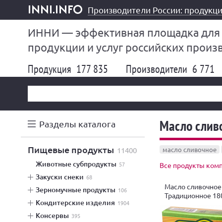
Производители России: продукци
inni.info
ИННИ — эффективная площадка для
продукции и услуг российских произ
Продукция
177 835
Производители
6 771
Масло слив
Разделы каталога
пищевые продукты
11400
масло сливочное
животные субпродукты
57
Все продукты комп
закуски снеки
68
Масло сливочное
зерномучные продукты
106
Традиционное 18
кондитерские изделия
1904
консервы
395