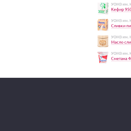
УОМЗ им. Н
Кефир 95
УОМЗ им. Н
Сливки пи
УОМЗ им. Н
Масло сли
УОМЗ им. Н
Сметана 4