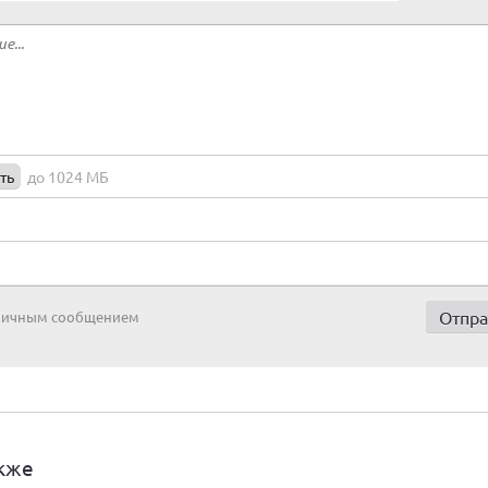
ть
до 1024 МБ
 личным сообщением
кже