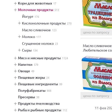
корм для животных
17
молочные продукты
513
йогурт
176
кисломолочные продукты
270
масло сливочное
123
цена по запросу
молоко
177
сгущенное молоко
23
Масло сливочное
Любительское с
сыры
134
180г.
мясо и мясные продукты
1124
напитки
579
овощи
49
пищевые жиры
24
пищевые ингредиенты
99
полуфабрикаты
908
цена по запросу
пресервы
38
продукты пчеловодства
11 фев 20
рыба и рыбные продукты
112