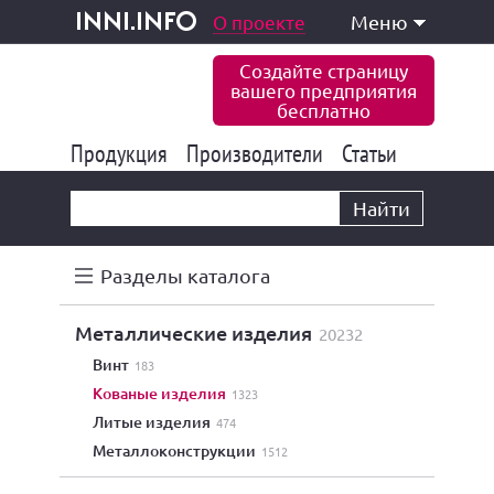
одукция и услуги
О проекте
Меню
inni.info
Создайте страницу
вашего предприятия
бесплатно
Продукция
Производители
177 822
Статьи
6 765
10 533
Найти
Разделы каталога
металлические изделия
20232
винт
183
кованые изделия
1323
литые изделия
474
металлоконструкции
1512