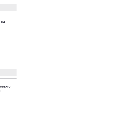
 на
анного
и