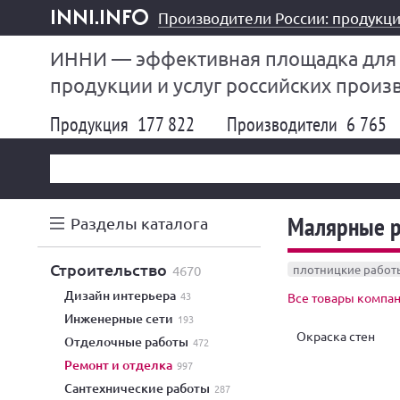
Производители России: продукци
inni.info
ИННИ — эффективная площадка для
продукции и услуг российских произ
Продукция
177 822
Производители
6 765
Малярные ра
Разделы каталога
строительство
4670
плотницкие работ
дизайн интерьера
43
Все товары компа
инженерные сети
193
Окраска стен
отделочные работы
472
ремонт и отделка
997
сантехнические работы
287