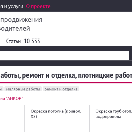
я и услуги
О проекте
 продвижения
водителей
Статьи
10 533
боты, ремонт и отделка, плотницкие рабо
ы
малярные работы
ремонт и отделка
нии "АНКОР"
Окраска потолка (кривол.
Окраска труб отоп
Х2)
водопровода