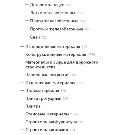
детали колодцев
295
лотки железобетонные
173
плиты железобетонные
550
прогоны железобетонные
90
сваи
722
изоляционные материалы
345
конструкционные материалы
1770
материалы и сырье для дорожного
строительства
напольные покрытия
706
отделочные материалы
3855
пиломатериалы
326
плита тротуарная
302
плитка
стеновые материалы
1306
строительная фурнитура
261
строительная химия
874