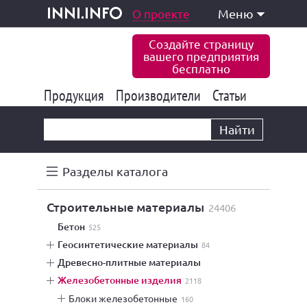
одукция и услуги
О проекте
Меню
inni.info
Создайте страницу
вашего предприятия
бесплатно
Продукция
Производители
177 847
Статьи
6 777
10 533
Найти
Разделы каталога
строительные материалы
24406
бетон
525
геосинтетические материалы
84
древесно-плитные материалы
железобетонные изделия
2118
блоки железобетонные
160