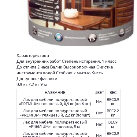
Характеристики
Для внутренних работ Степень истирания, 1 класс
До отлипа 2 часа Валик Высокопрочная Очистка
инструмента водой Стойкая к мытью Кисть
Доступные фасовки
0.9 кг 2.2 кг 9 кг
НАЗВАНИЕ
ЦВЕТ
ВЕС
Лак для мебели полиуретановый
ВЕС0.9
Нет
«PREMIUM» глянцевый, 0,9 кг (по 6 шт)
кг
Лак для мебели полиуретановый
ВЕС2.2
Нет
«PREMIUM» глянцевый, 2,2 кг (по4шт)
кг
Лак для мебели полиуретановый
ВЕС9
Нет
«PREMIUM» глянцевый, 9 кг
кг
Лак для мебели полиуретановый
ВЕС0.9
Нет