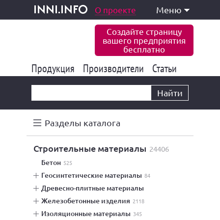
одукция и услуги
О проекте
Меню
inni.info
Создайте страницу
вашего предприятия
бесплатно
Продукция
Производители
177 847
Статьи
6 777
10 533
Найти
Разделы каталога
строительные материалы
24406
бетон
525
геосинтетические материалы
84
древесно-плитные материалы
железобетонные изделия
2118
изоляционные материалы
345