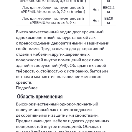
«PREMIUM» матовый, 0,9 кг (по 6 шт)
кг
Лак для мебели полиуретановый
ВЕС2.2
Нет
«PREMIUM» матовый, 2,2 кг (по4шт)
кг
Лак для мебели полиуретановый
ВЕС9
Нет
«PREMIUM» матовый, 9 кг
кг
Высококачественный водно-дисперсионный
однокомпонентный полиуретановый лак
с превосходными декоративными и защитными
свойствами. Предназначен для декоративной
отделки мебели и других деревянных
поверхностей внутри помещений всех типов
зданий и сооружений (А-В). Обладает высокой
твёрдостью, стойкостью к истиранию, бытовым
пятнам и мытью с использованием моющих
средств.
Подробнее…
Область применения
Высококачественный однокомпонентный
полиуретановый лак с превосходными
декоративными и защитными свойствами.
Предназначен для мебели и других деревянных
поверхностей внутри помещений. Обладает
высокой твёрдостью, стойкостью к истиранию,