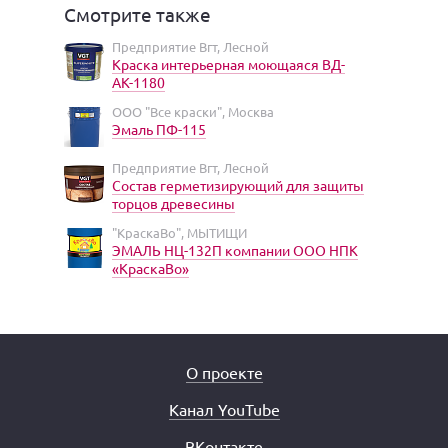
Смотрите также
Предприятие Вгт, Лесной
Краска интерьерная моющаяся ВД-
АК-1180
ООО "Все краски", Москва
Эмаль ПФ-115
Предприятие Вгт, Лесной
Состав герметизирующий для защиты
торцов древесины
"КраскаВо", МЫТИЩИ
ЭМАЛЬ НЦ-132П компании ООО НПК
«КраскаВо»
О проекте
Канал YouTube
ВКонтакте