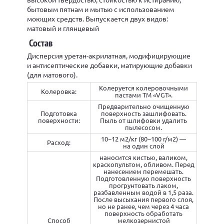
бытовым пятнам и мытью с использованием
моющих средств. Выпускается двух видов:
матовый и глянцевый
Состав
Дисперсия уретан-акрилатная, модифицирующие
и антисептические добавки, матирующие добавки
(для матового).
Колеруется колеровочными
Колеровка:
пастами ТМ «VGT».
Предварительно очищенную
Подготовка
поверхность зашлифовать.
поверхности:
Пыль от шлифовки удалить
пылесосом.
10−12 м2/кг (80−100 г/м2) —
Расход:
на один слой
наносится кистью, валиком,
краскопультом, обливом. Перед
нанесением перемешать.
Подготовленную поверхность
прогрунтовать лаком,
разбавленным водой в 1,5 раза.
После высыхания первого слоя,
но не ранее, чем через 4 часа
поверхность обработать
Способ
мелкозернистой