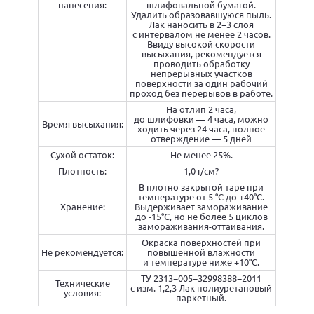
нанесения:
шлифовальной бумагой.
Удалить образовавшуюся пыль.
Лак наносить в 2−3 слоя
с интервалом не менее 2 часов.
Ввиду высокой скорости
высыхания, рекомендуется
проводить обработку
непрерывных участков
поверхности за один рабочий
проход без перерывов в работе.
На отлип 2 часа,
до шлифовки — 4 часа, можно
Время высыхания:
ходить через 24 часа, полное
отверждение — 5 дней
Сухой остаток:
Не менее 25%.
Плотность:
1,0 г/см?
В плотно закрытой таре при
температуре от 5 °C до +40°С.
Хранение:
Выдерживает замораживание
до -15°С, но не более 5 циклов
замораживания-оттаивания.
Окраска поверхностей при
Не рекомендуется:
повышенной влажности
и температуре ниже +10°С.
ТУ 2313−005−32998388−2011
Технические
с изм. 1,2,3 Лак полиуретановый
условия:
паркетный.