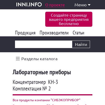
одукция и услуги
О проекте
Меню
inni.info
Создайте страницу
вашего предприятия
бесплатно
Продукция
Производители
177 835
Статьи
6 771
10 533
Найти
Разделы каталога
Лабораторные приборы
Концентратомер КН-3
Комплектация № 2
Все продукты компании "СИБЭКОПРИБОР"