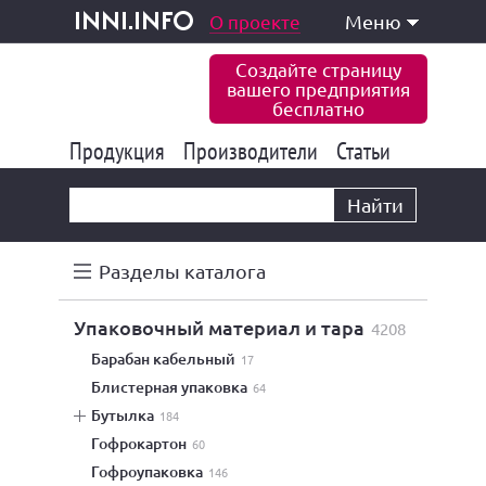
одукция и услуги
О проекте
Меню
inni.info
Создайте страницу
вашего предприятия
бесплатно
Продукция
Производители
177 847
Статьи
6 777
10 533
Найти
Разделы каталога
упаковочный материал и тара
4208
барабан кабельный
17
блистерная упаковка
64
бутылка
184
гофрокартон
60
гофроупаковка
146