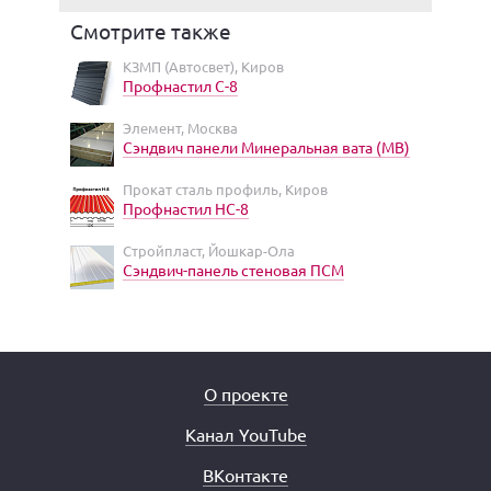
Смотрите также
КЗМП (Автосвет), Киров
Профнастил С-8
Элемент, Москва
Сэндвич панели Минеральная вата (МВ)
Прокат сталь профиль, Киров
Профнастил НС-8
Стройпласт, Йошкар-Ола
Сэндвич-панель стеновая ПСМ
О проекте
Канал YouTube
ВКонтакте