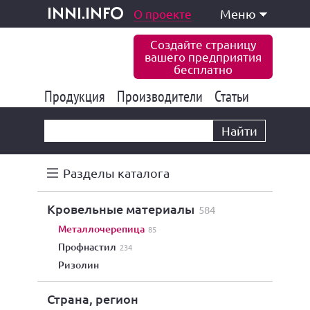
одукция и услуги
О проекте
Меню
inni.info
Создайте страницу
вашего предприятия
бесплатно
Продукция
Производители
177 835
Статьи
6 771
10 533
Найти
Разделы каталога
кровельные материалы
584
металлочерепица
85
профнастил
234
ризолин
Страна, регион