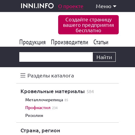
одукция и услуги
О проекте
Меню
inni.info
Создайте страницу
вашего предприятия
бесплатно
Продукция
Производители
177 822
Статьи
6 765
10 533
Найти
Разделы каталога
кровельные материалы
584
металлочерепица
85
профнастил
234
ризолин
Страна, регион