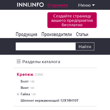
одукция и услуги
О проекте
Меню
inni.info
Создайте страницу
вашего предприятия
бесплатно
Продукция
Производители
177 843
Статьи
6 775
10 533
Найти
Разделы каталога
крепеж
2394
болт
148
винт
183
гайка
138
шплинт нержавеющий 12Х18Н10Т