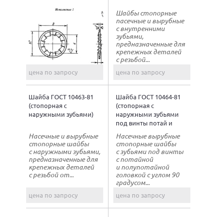
Шайбы стопорные
пасечные и вырубные
с внутренними
зубьями,
предназначенные для
крепежных деталей
с резьбой...
цена по запросу
цена по запросу
Шайба ГОСТ 10463-81
Шайба ГОСТ 10464-81
(стопорная с
(стопорная с
наружными зубьями)
наружными зубьями
под винты потай и
полупотай)
Насечные и вырубные
Насечные вырубные
стопорные шайбы
стопорные шайбы
с наружными зубьями,
с зубьями под винты
предназначенные для
с потайной
крепежных деталей
и полупотайной
с резьбой от...
головкой с углом 90
градусом...
цена по запросу
цена по запросу