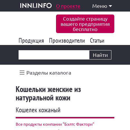
одукция и услуги
О проекте
Меню
inni.info
Создайте страницу
вашего предприятия
бесплатно
Продукция
Производители
177 826
Статьи
6 767
10 533
Найти
Разделы каталога
Кошельки женские из
натуральной кожи
Кошелек кожаный
Все продукты компании "Бэлтс Фактори"