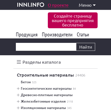
одукция и услуги
О проекте
Меню
inni.info
Создайте страницу
вашего предприятия
бесплатно
Продукция
Производители
177 847
Статьи
6 777
10 533
Найти
Разделы каталога
строительные материалы
24406
бетон
525
геосинтетические материалы
84
древесно-плитные материалы
железобетонные изделия
2118
изоляционные материалы
345