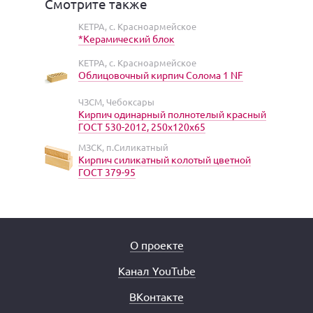
Смотрите также
КЕТРА, с. Красноармейское
*Керамический блок
КЕТРА, с. Красноармейское
Облицовочный кирпич Солома 1 NF
ЧЗСМ, Чебоксары
Кирпич одинарный полнотелый красный
ГОСТ 530-2012, 250х120х65
МЗСК, п.Силикатный
Кирпич силикатный колотый цветной
ГОСТ 379-95
О проекте
Канал YouTube
ВКонтакте