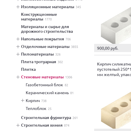
изоляционные материалы
345
конструкционные
материалы
1770
материалы и сырье для
дорожного строительства
напольные покрытия
706
отделочные материалы
3855
900,00 руб.
пиломатериалы
326
плита тротуарная
302
Кирпич силикатн
пустотелый 250*
плитка
мм желтый, упак
стеновые материалы
1306
газобетонный блок
82
керамический камень
81
кирпич
738
теплоблок
25
строительная фурнитура
261
строительная химия
874