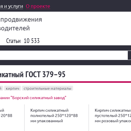
я и услуги
О проекте
 продвижения
водителей
Статьи
10 533
икатный ГОСТ 379–95
й
кирпич
строительные материалы
ании "Борский силикатный завод"
ый
Кирпич силикатный
Кирпич силикатны
120*88
полнотелый 250*120*88
пустотелый 250*1
мм упакованный
мм розовый упак