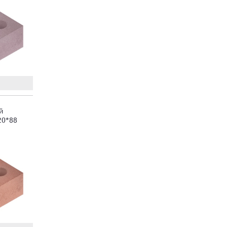
й
20*88