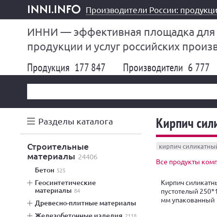
Производители России: продукци
inni.info
ИННИ — эффективная площадка для
продукции и услуг российских произ
Продукция
177 847
Производители
6 777
Кирпич сил
Разделы каталога
строительные
кирпич силикатны
материалы
24406
Все продукты комп
бетон
525
Кирпич силикатн
геосинтетические
материалы
пустотелый 250*
84
мм упакованный
древесно-плитные материалы
железобетонные изделия
2118