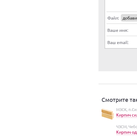
Файл:
добави
Ваше имя:
Ваш email:
Смотрите та
МЗСК, п.С
Кирпич си
ЧЗСМ, Чеб
Кирпич од