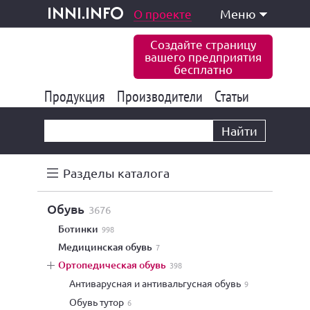
одукция и услуги
О проекте
Меню
inni.info
Создайте страницу
вашего предприятия
бесплатно
Продукция
Производители
177 847
Статьи
6 777
10 533
Найти
Разделы каталога
обувь
3676
ботинки
998
медицинская обувь
7
ортопедическая обувь
398
антиварусная и антивальгусная обувь
9
обувь тутор
6