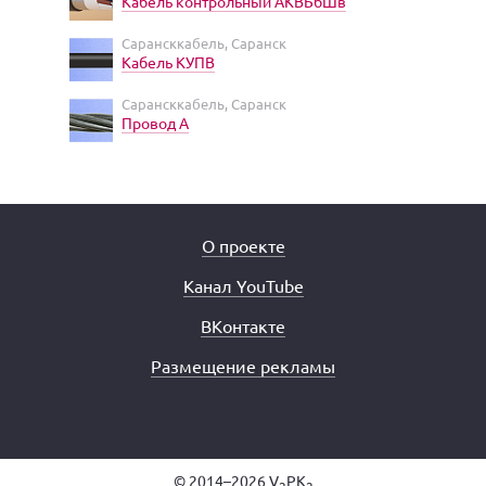
Кабель контрольный АКВБбШв
Сарансккабель, Саранск
Кабель КУПВ
Сарансккабель, Саранск
Провод А
О проекте
Канал YouTube
ВКонтакте
Размещение рекламы
© 2014–2026 V
PK
2
2