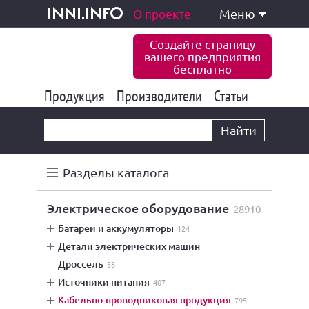
одукция и услуги
О проекте
Меню
inni.info
Создайте страницу
вашего предприятия
бесплатно
Продукция
Производители
177 835
Статьи
6 771
10 533
Найти
Разделы каталога
электрическое оборудование
28910
батареи и аккумуляторы
124
детали электрических машин
дроссель
58
источники питания
407
кабельно-проводниковая продукция
795