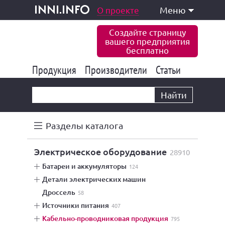
одукция и услуги
О проекте
Меню
inni.info
Создайте страницу
вашего предприятия
бесплатно
Продукция
Производители
177 849
Статьи
6 778
10 535
Найти
Разделы каталога
электрическое оборудование
28910
батареи и аккумуляторы
124
детали электрических машин
дроссель
58
источники питания
407
кабельно-проводниковая продукция
795