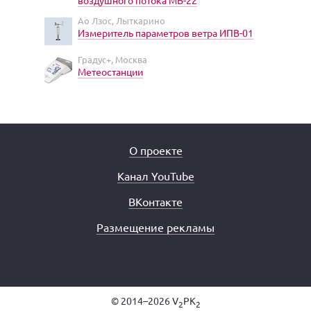
воздушного потока МВ-22
Ао Лзос, Лыткарино
Измеритель параметров ветра ИПВ-01
Градус+, Москва
Метеостанции
О проекте
Канал YouTube
ВКонтакте
Размещение рекламы
© 2014–2026 V
PK
2
2