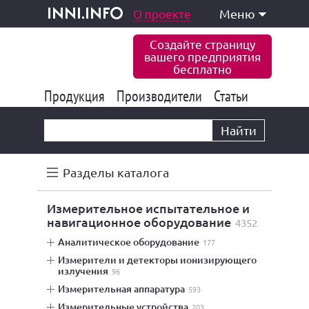
одукция и услуги
О проекте
Меню
inni.info
Создайте страницу
вашего предприятия
бесплатно
Продукция
Производители
177 843
Статьи
6 775
10 533
Найти
Разделы каталога
измерительное испытательное и
навигационное оборудование
4352
аналитическое оборудование
177
измерители и детекторы ионизирующего
излучения
96
измерительная аппаратура
593
измерительные устройства
203