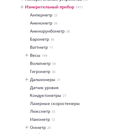
измерительный прибор
1411
амперметр
25
анемометр
36
анеморумбометр
38
барометр
36
ваттметр
11
весы
144
вольтметр
54
гигрометр
50
дальномеры
31
датчик уровня
кондуктометры
27
лазерные скоростемеры
люксметр
55
манометр
72
омметр
20