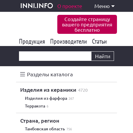
одукция и услуги
О проекте
Меню
inni.info
Создайте страницу
вашего предприятия
бесплатно
Продукция
Производители
177 847
Статьи
6 777
10 533
Найти
Разделы каталога
изделия из керамики
4720
изделия из фарфора
267
терракота
6
Страна, регион
Тамбовская область
756