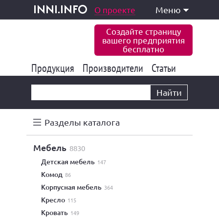
одукция и услуги
О проекте
Меню
inni.info
Создайте страницу
вашего предприятия
бесплатно
Продукция
Производители
177 849
Статьи
6 778
10 535
Найти
Разделы каталога
мебель
8830
детская мебель
147
комод
86
корпусная мебель
364
кресло
115
кровать
149