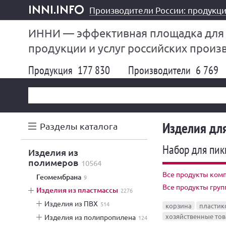
Производители России: продукци
inni.info
ИННИ — эффективная площадка для
продукции и услуг российских произ
Продукция
177 830
Производители
6 769
Изделия дл
Разделы каталога
Набор для пикн
изделия из
полимеров
10564
Все продукты комп
геомембрана
9
Все продукты груп
изделия из пластмассы
2276
изделия из ПВХ
514
корзина
пластик
хозяйственные то
изделия из полипропилена
124