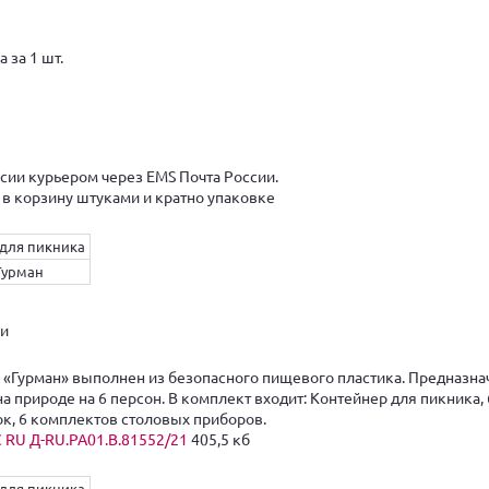
 за 1 шт.
1
сии курьером через EMS Почта России.
 в корзину штуками и кратно упаковке
для пикника
Гурман
ки
 «Гурман» выполнен из безопасного пищевого пластика. Предназна
а природе на 6 персон. В комплект входит: Контейнер для пикника,
лок, 6 комплектов столовых приборов.
 RU Д-RU.РА01.В.81552/21
405,5 кб
для пикника