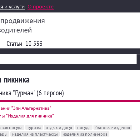
я и услуги
О проекте
 продвижения
водителей
Статьи
10 533
я пикника
ика "Гурман" (6 персон)
ании "Зпи Альтернатива"
пы "Изделия для пикника"
овая посуда
туризм
отдых и досуг
посуда
бытовые изделия
вары
изделия из пластмассы
изделия из полимеров