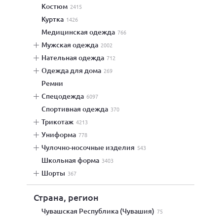
костюм
2415
куртка
1426
медицинская одежда
766
мужская одежда
2002
нательная одежда
712
одежда для дома
269
ремни
спецодежда
6097
спортивная одежда
370
трикотаж
4213
униформа
778
чулочно-носочные изделия
543
школьная форма
3403
шорты
367
Страна, регион
Чувашская Республика (Чувашия)
75