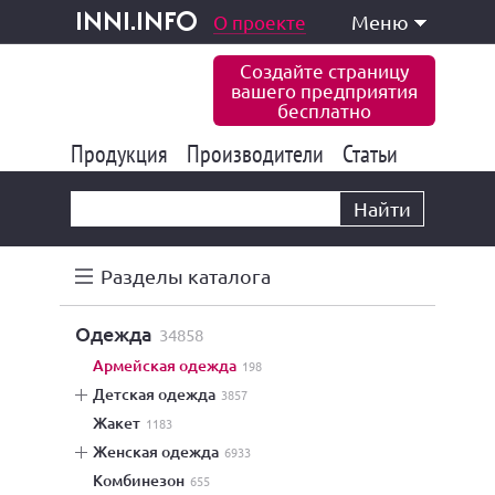
одукция и услуги
О проекте
Меню
inni.info
Создайте страницу
вашего предприятия
бесплатно
Продукция
Производители
177 822
Статьи
6 765
10 533
Найти
Разделы каталога
одежда
34858
армейская одежда
198
детская одежда
3857
жакет
1183
женская одежда
6933
комбинезон
655