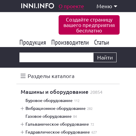
одукция и услуги
О проекте
Меню
inni.info
Создайте страницу
вашего предприятия
бесплатно
Продукция
Производители
177 847
Статьи
6 777
10 533
Найти
Разделы каталога
машины и оборудование
20854
буровое оборудование
112
вибрационное оборудование
282
газовое оборудование
84
гальваническое оборудование
72
гидравлическое оборудование
627