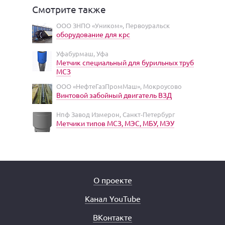
Смотрите также
ООО ЗНПО «Уником», Первоуральск
оборудование для крс
Уфабурмаш, Уфа
Метчик специальный для бурильных труб
МСЗ
ООО «НефтеГазПромМаш», Мокроусово
Винтовой забойный двигатель ВЗД
Нпф Завод Измерон, Санкт-Петербург
Метчики типов МСЗ, МЭС, МБУ, МЭУ
О проекте
Канал YouTube
ВКонтакте