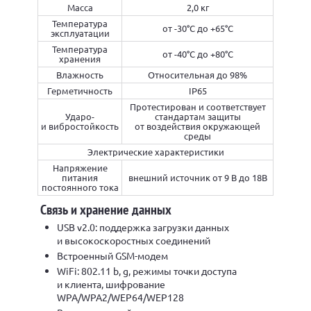
Масса
2,0 кг
Температура
от -30°С до +65°С
эксплуатации
Температура
от -40°С до +80°С
хранения
Влажность
Относительная до 98%
Герметичность
IP65
Протестирован и соответствует
Ударо-
стандартам защиты
и вибростойкость
от воздействия окружающей
среды
Электрические характеристики
Напряжение
питания
внешний источник от 9 В до 18В
постоянного тока
Связь и хранение данных
USB v2.0: поддержка загрузки данных
и высокоскоростных соединений
Встроенный GSM-модем
WiFi: 802.11 b, g, режимы точки доступа
и клиента, шифрование
WPA/WPA2/WEP64/WEP128