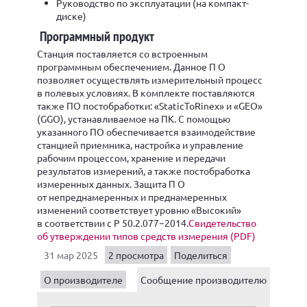
Руководство по эксплуатации (на компакт-
диске)
Программный продукт
Станция поставляется со встроенным
программным обеспечением. Данное П О
позволяет осуществлять измерительный процесс
в полевых условиях. В комплекте поставляются
также ПО постобработки: «StaticToRinex» и «GEO»
(GGO), устанавливаемое на ПК. С помощью
указанного ПО обеспечивается взаимодействие
станцией приемника, настройка и управление
рабочим процессом, хранение и передачи
результатов измерений, а также постобработка
измеренных данных. Защита П О
от непреднамеренных и преднамеренных
изменений соответствует уровню «Высокий»
в соответствии с Р 50.2.077−2014.
Свидетельство
об утверждении типов средств измерения (PDF)
31 мар 2025
2 просмотра
Поделиться
О производителе
Сообщение производителю