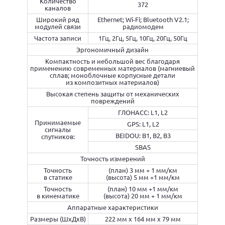
Количество
372
каналов
Широкий ряд
Ethernet; Wi-Fi; Bluetooth V2.1;
модулей связи
радиомодем
Частота записи
1Гц, 2Гц, 5Гц, 10Гц, 20Гц, 50Гц
Эргономичный дизайн
Компактность и небольшой вес благодаря
применению современных материалов (магниевый
сплав; моноблочные корпусные детали
из композитных материалов)
Высокая степень защиты от механических
повреждений
ГЛОНАСС: L1, L2
Принимаемые
GPS: L1, L2
сигналы
BEIDOU: В1, В2, В3
спутников:
SBAS
Точность измерений
Точность
(план) 3 мм + 1 мм/км
в статике
(высота) 5 мм +1 мм/км
Точность
(план) 10 мм +1 мм/км
в кинематике
(высота) 20 мм + 1 мм/км
Аппаратные характеристики
Размеры (ШхДхВ)
222 мм х 164 мм х 79 мм