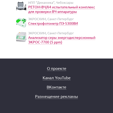
НПП “Динамика”, Чебоксары
РЕТОМ-ВЧ/64 испытательный комплекс
для проверки ВЧ-аппаратуры
ЭКРОСХИМ, Санкт-Петербург
Спектрофотометр ПЭ-5300ВИ
ЭКРОСХИМ, Санкт-Петербург
Анализатор серы энергодисперсионный
ЭКРОС-7700 (5 ppm)
О проекте
Канал YouTube
ВКонтакте
Размещение рекламы