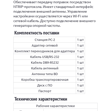
Обеспечивает передачу поправок посредством
NTRIP-протокола. Имеет стандартный интерфейс
подключения внешней антенны. Управление
настройками осуществляется через Wi-Fi или
сетевой кабель. Доступно подключение внешнего
генератора опорной частоты.
Комплектность поставки
Станция РС-2
1 шт
Адаптер сетевой
1 шт
Комплект переходников для адаптера
1 шт
Кабель USB/RS-232
1 шт
Кабель DB9-RS232
1 шт
Кабель антенный
1 шт
Антенна типа BD
1 шт
Коробка транспортировочная
1 шт
Диск с ПО
1 шт
Паспорт
1 шт
Технические характеристики
Рабочие характеристики