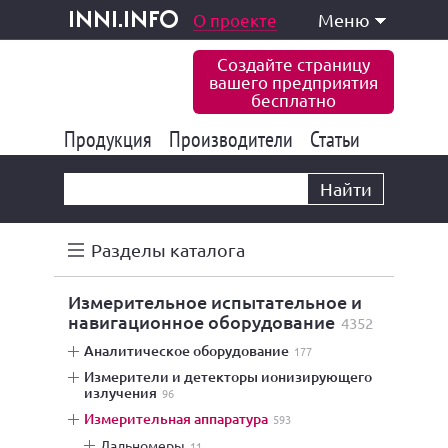
одукция и услуги
О проекте
Меню
inni.info
Создайте страницу
вашего предприятия
бесплатно
Продукция
Производители
177 849
Статьи
6 778
10 535
Найти
Разделы каталога
измерительное испытательное и
навигационное оборудование
4352
аналитическое оборудование
177
измерители и детекторы ионизирующего
излучения
96
измерительная аппаратура
593
дальномеры
11