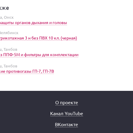
кже
а, Омск
защиты органов дыхания и головы
 Челябинск
трикотажная 3 н без ПВХ 10 кл. (черная)
, Тамбов
з ППФ-5М и фильтры для комплектации
, Тамбов
ие противогазы ГП-7, ГП-7В
О проекте
Канал YouTube
ВКонтакте