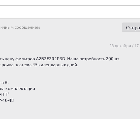
 личным сообщением
28 декабря / 17
ь цену фильтров А2В2Е2R2P3D. Наша потребность 200шт.
срочка платежа 45 календарных дней.
а В.
ла комплектации
УНП"
7-10-48