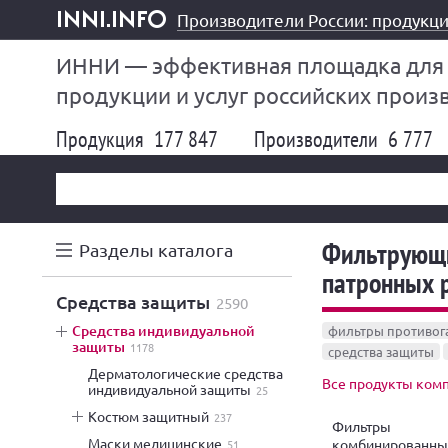
Производители России: продукци
inni.info
ИННИ — эффективная площадка для
продукции и услуг российских произ
Продукция
177 847
Производители
6 777
Фильтрующи
Разделы каталога
патронных 
средства защиты
2590
средства индивидуальной
фильтры противог
защиты
1178
средства защиты
дерматологические средства
Все продукты комп
индивидуальной защиты
25
костюм защитный
237
Фильтры
маски медицинские
комбинированны
51