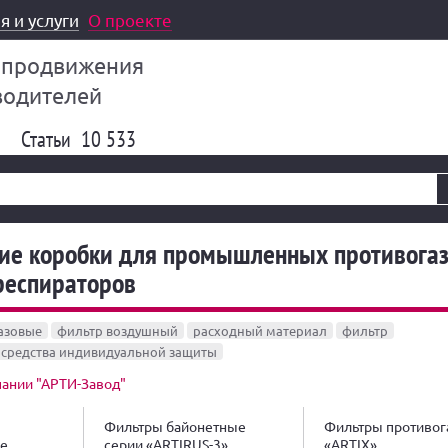
я и услуги
О проекте
 продвижения
водителей
Статьи
10 533
е коробки для промышленных противогаз
респираторов
азовые
фильтр воздушный
расходный материал
фильтр
средства индивидуальной защиты
ании "АРТИ-Завод"
Фильтры байонетные
Фильтры противо
е
серии «ARTIRUS-3»
«ARTIХ»