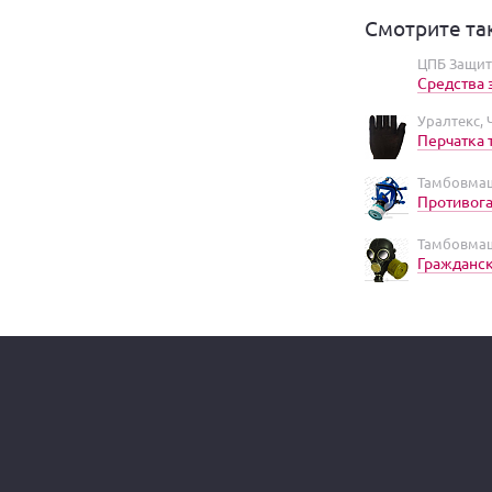
Смотрите та
ЦПБ Защит
Средства 
Уралтекс,
Перчатка 
Тамбовмаш
Противога
Тамбовмаш
Гражданск