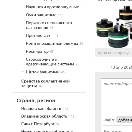
«ИЗОД»
наушники противошумные
9
очки защитные
116
перчатки специального
назначения
97
противогазы
115
рентгенозащитная одежда
10
респиратор
67
цена по запросу
страховочные и
удерживающие системы
75
13 апр 202
щиток защитный
46
средства коллективной
защиты
16
Страна, регион
Ивановская область
245
Владимирская область
113
Файл:
добави
Санкт-Петербург
92
Нижегородская область
Ваше имя:
91