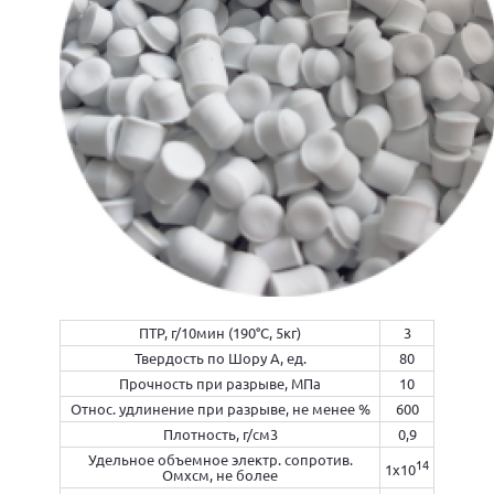
ПТР, г/10мин (190°С, 5кг)
3
Твердость по Шору А, ед.
80
Прочность при разрыве, МПа
10
Относ. удлинение при разрыве, не менее %
600
Плотность, г/см3
0,9
Удельное объемное электр. сопротив.
14
1x10
Омxсм, не более