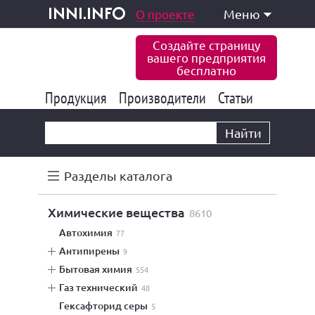
одукция и услуги
О проекте
Меню
inni.info
Создайте страницу
вашего предприятия
бесплатно
Продукция
Производители
177 847
Статьи
6 777
10 533
Найти
Разделы каталога
химические вещества
8610
автохимия
77
антипирены
9
бытовая химия
554
газ технический
48
гексафторид серы
5