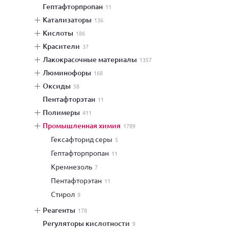
гептафторпропан
11
катализаторы
136
кислоты
186
красители
37
лакокрасочные материалы
1357
люминофоры
168
оксиды
58
пентафторэтан
11
полимеры
411
промышленная химия
1789
гексафторид серы
5
гептафторпропан
11
кремнезоль
7
пентафторэтан
11
стирол
9
реагенты
178
регуляторы кислотности
9