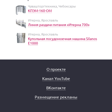
Чувашторгтехника, Чебоксары
КПЭМ-160-ОМ
Итерма, Ярославль
Линия раздачи питания «Итерма 700»
Итерма, Ярославль
Купольная посудомоечная машина Silanos
E1000
О проекте
Канал YouTube
ВКонтакте
Размещение рекламы