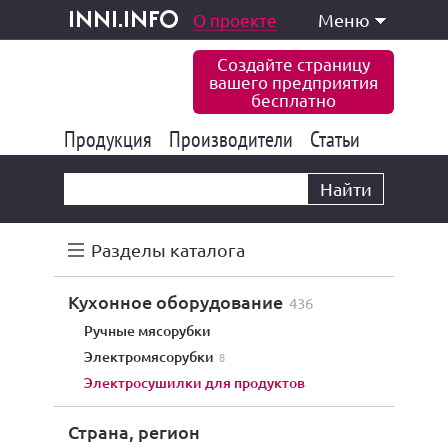
одукция и услуги
О проекте
Меню
inni.info
Создайте страницу
вашего предприятия
бесплатно
Продукция
Производители
177 847
Статьи
6 777
10 533
Найти
Разделы каталога
кухонное оборудование
436
ручные мясорубки
электромясорубки
8
электросушилки для продуктов
Страна, регион