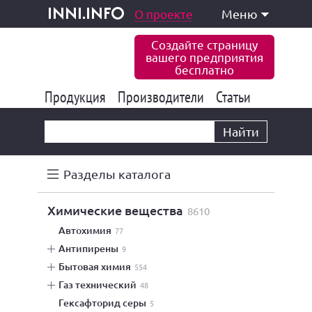
одукция и услуги
О проекте
Меню
inni.info
Создайте страницу
вашего предприятия
бесплатно
Продукция
Производители
177 843
Статьи
6 775
10 533
Найти
Разделы каталога
химические вещества
8610
автохимия
77
антипирены
9
бытовая химия
554
газ технический
48
гексафторид серы
5