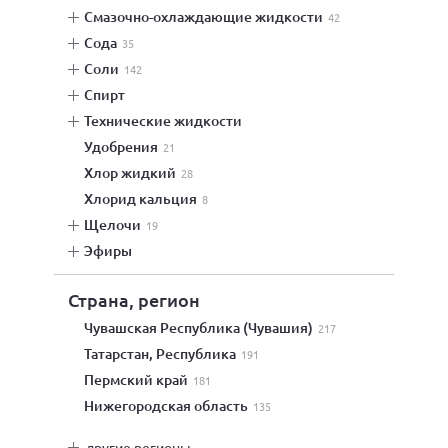
смазочно-охлаждающие жидкости
42
сода
35
соли
142
спирт
технические жидкости
удобрения
21
хлор жидкий
28
хлорид кальция
8
щелочи
19
эфиры
Страна, регион
Чувашская Республика (Чувашия)
217
Татарстан, Республика
191
Пермский край
181
Нижегородская область
135
другие регионы