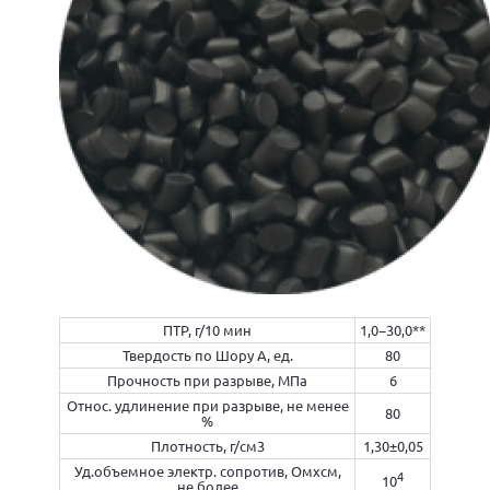
ПТР, г/10 мин
1,0−30,0**
Твердость по Шору А, ед.
80
Прочность при разрыве, МПа
6
Относ. удлинение при разрыве, не менее
80
%
Плотность, г/см3
1,30±0,05
Уд.объемное электр. сопротив, Омxсм,
4
10
не более