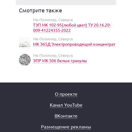
Смотрите также
Мк-Полимер, Северск
ТЭП МК 102-95(любой цвет) ТУ 20.16.20-
009-41224355-2022
Мк-Полимер, Северск
МК Э65Д Электропроводящий концентрат
Мк-Полимер, Северск
ЭПР МК 506 белые гранулы
О проекте
Канал YouTube
ВКонтакте
Размещение рекламы