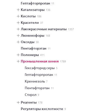
гептафторпропан
11
катализаторы
136
кислоты
186
красители
37
лакокрасочные материалы
1357
люминофоры
168
оксиды
58
пентафторэтан
11
полимеры
411
промышленная химия
1789
гексафторид серы
5
гептафторпропан
11
кремнезоль
7
пентафторэтан
11
стирол
9
реагенты
178
регуляторы кислотности
9