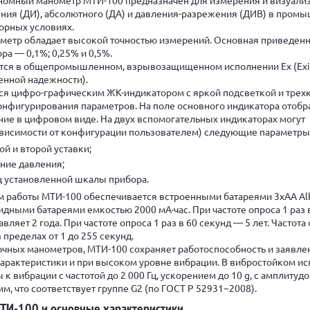
ния (ДИ), абсолютного (ДА) и давления-разрежения (ДИВ) в пром
орных условиях.
метр обладает высокой точностью измерений. Основная приведен
ра — 0,1%; 0,25% и 0,5%.
тся в общепромышленном, взрывозащищенном исполнении Ех (Ехi
енной надежности).
ся цифро-графическим ЖК-индикатором с яркой подсветкой и трех
онфигурирования параметров. На поле основного индикатора отоб
ие в цифровом виде. На двух вспомогательных индикаторах могут
ависимости от конфигурации пользователем) следующие параметры
й и второй уставки;
ние давления;
ц установленной шкалы прибора.
работы МТИ-100 обеспечивается встроенными батареями 3xАА Alk
идными батареями емкостью 2000 мА·час. При частоте опроса 1 раз 
вляет 2 года. При частоте опроса 1 раз в 60 секунд — 5 лет. Частота
пределах от 1 до 255 секунд.
лочных манометров, МТИ-100 сохраняет работоспособность и заявл
арактеристики и при высоком уровне вибрации. В вибростойком и
к вибрации с частотой до 2 000 Гц, ускорением до 10 g, с амплитуд
м, что соответствует группе G2 (по ГОСТ Р 52931−2008).
И-100 и основные характеристики