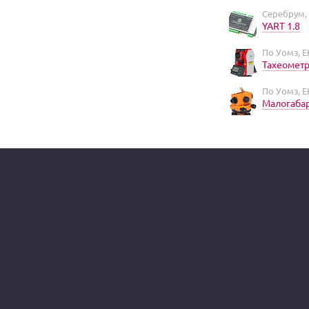
Серебрум,
YART 1.8
По Уомз, 
Тахеометр
По Уомз, 
Малогаба