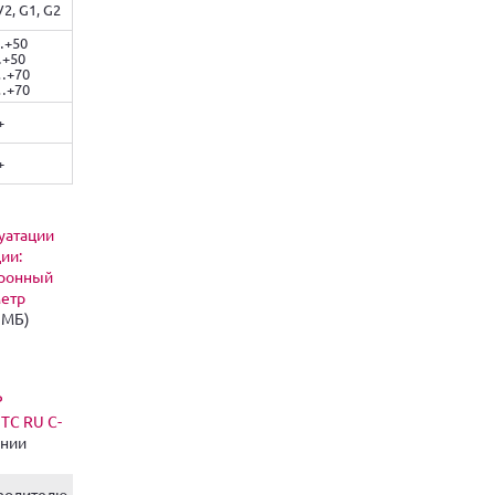
2, G1, G2
…+50
…+50
…+70
…+70
+
+
уатации
ии:
тронный
метр
 MБ)
Р
TC RU C-
ании
водителю