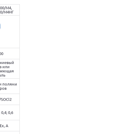
00/М4,
00/М4НГ
00
ниевый
в или
веющая
аль
и полями
ров
i/SOCl2
; 0,4; 0,6
Ех, А