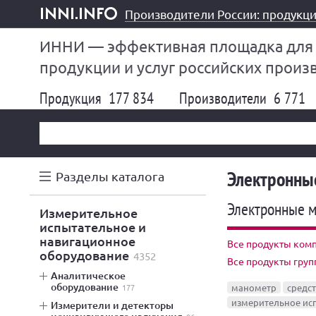
Производители России: продукци
inni.info
ИННИ — эффективная площадка для
продукции и услуг российских произ
Продукция
177 834
Производители
6 771
Электронны
Разделы каталога
Электронные 
измерительное
испытательное и
навигационное
Все продукты ком
оборудование
4352
Все продукты гру
аналитическое
оборудование
177
манометр
средс
измерительное ис
измерители и детекторы