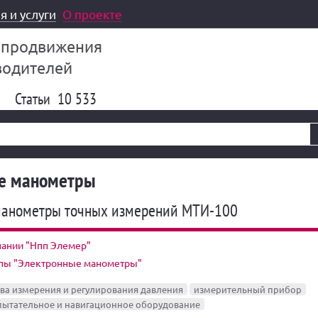
я и услуги
О проекте
 продвижения
водителей
Статьи
10 533
е манометры
манометры точных измерений МТИ-100
пании "Нпп Элемер"
ппы "Электронные манометры"
тва измерения и регулирования давления
измерительный прибор
пытательное и навигационное оборудование