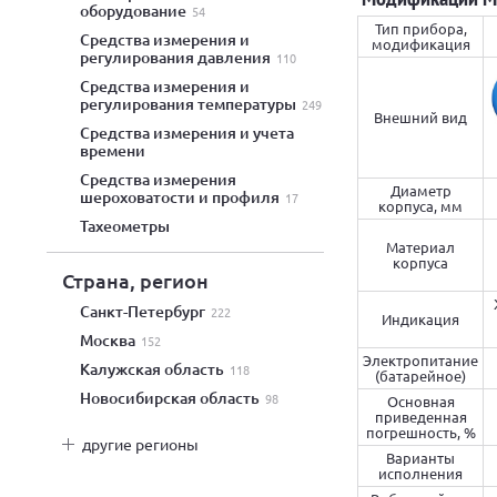
оборудование
54
Тип прибора,
средства измерения и
модификация
регулирования давления
110
средства измерения и
регулирования температуры
249
Внешний вид
средства измерения и учета
времени
средства измерения
Диаметр
шероховатости и профиля
17
корпуса, мм
тахеометры
Материал
корпуса
Страна, регион
Санкт-Петербург
222
Индикация
Москва
152
Электропитание
Калужская область
118
(батарейное)
Новосибирская область
98
Основная
приведенная
погрешность, %
другие регионы
Варианты
исполнения