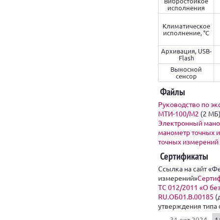
Вибростойкое
исполнения
Климатическое
исполнение, °C
Архивация, USB-
Flash
Выносной
сенсор
Файлы
Руководство по э
МТИ-100/М2
(2 MБ
Электронный мано
манометр точных 
точных измерений 
Сертификаты
Ссылка на сайт «
измерений»
Сертиф
ТС 012/2011 «О бе
RU.ОБ01.В.00185
(д
утверждения типа с
31 окт 2024
1