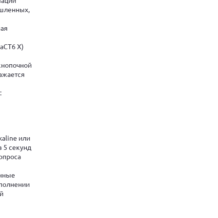
ышленных,
ная
aCT6 Х)
кнопочной
ражается
:
aline или
в 5 секунд
 опроса
енные
сполнении
ой