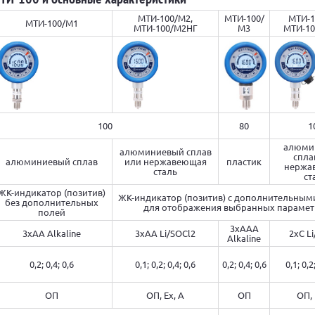
МТИ-100/М2,
МТИ-100/
МТИ-1
МТИ-100/М1
МТИ-100/М2НГ
М3
МТИ-1
100
80
1
алюми
алюминиевый сплав
спла
алюминиевый сплав
или нержавеющая
пластик
нержа
сталь
ст
ЖК-индикатор (позитив)
ЖК-индикатор (позитив) с дополнительным
без дополнительных
для отображения выбранных парамет
полей
3xAАА
3xАА Alkaline
3xАА Li/SOCl2
2xС L
Alkaline
0,2; 0,4; 0,6
0,1; 0,2; 0,4; 0,6
0,2; 0,4; 0,6
0,1; 0,2
ОП
ОП, Ех, А
ОП
ОП, 