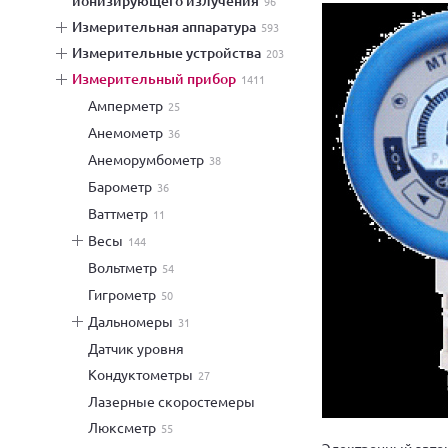
ионизирующего излучения
96
измерительная аппаратура
593
измерительные устройства
203
измерительный прибор
1411
амперметр
25
анемометр
36
анеморумбометр
38
барометр
36
ваттметр
11
весы
144
вольтметр
54
гигрометр
50
дальномеры
31
датчик уровня
кондуктометры
27
лазерные скоростемеры
люксметр
55
Электронный авто