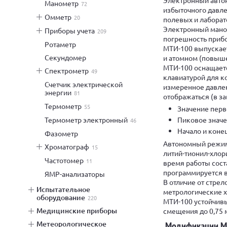
манометр
72
избыточного давле
омметр
20
полевых и лаборат
Электронный мано
приборы учета
209
погрешность прибо
ротаметр
МТИ-100 выпускае
секундомер
и атомном (повыш
МТИ-100 оснащает
спектрометр
49
клавиатурой для к
счетчик электрической
измеренное давлен
энергии
81
отображаться (в з
термометр
55
Значение перво
термометр электронный
Пиковое значе
46
Начало и коне
фазометр
Автономный режим 
хроматограф
15
литий-тионил-хлор
частотомер
11
время работы соста
программируется в 
ЯМР-анализаторы
В отличие от стре
испытательное
метрологические х
оборудование
220
МТИ-100 устойчивы 
медицинские приборы
смещения до 0,75 м
метеорологическое
Модификации МТ