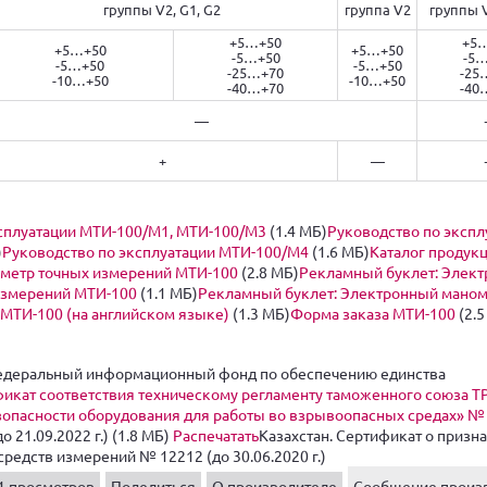
группы V2, G1, G2
группа V2
группы V
+5…+50
+5
+5…+50
+5…+50
-5…+50
-5
-5…+50
-5…+50
-25…+70
-25
-10…+50
-10…+50
-40…+70
-40
—
+
—
ксплуатации МТИ-100/М1, МТИ-100/М3
(1.4 MБ)
Руководство по экспл
)
Руководство по эксплуатации МТИ-100/М4
(1.6 MБ)
Каталог продукц
метр точных измерений МТИ-100
(2.8 MБ)
Рекламный буклет: Элек
измерений МТИ-100
(1.1 MБ)
Рекламный буклет: Электронный мано
МТИ-100 (на английском языке)
(1.3 MБ)
Форма заказа МТИ-100
(2.5
Федеральный информационный фонд по обеспечению единства
икат соответствия техническому регламенту таможенного союза Т
зопасности оборудования для работы во взрывоопасных средах» № 
о 21.09.2022 г.) (1.8 MБ)
Распечатать
Казахстан. Сертификат о призн
редств измерений № 12212 (до 30.06.2020 г.)
1 просмотров
Поделиться
О производителе
Сообщение произ