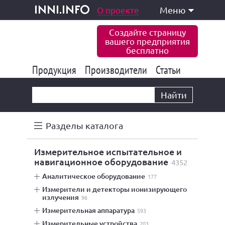
одукция и услуги
О проекте
Меню
inni.info
Создайте страницу
вашего предприятия
бесплатно
Продукция
Производители
177 832
Статьи
6 770
10 533
Найти
Разделы каталога
измерительное испытательное и
навигационное оборудование
4352
аналитическое оборудование
177
измерители и детекторы ионизирующего
излучения
96
измерительная аппаратура
593
измерительные устройства
203