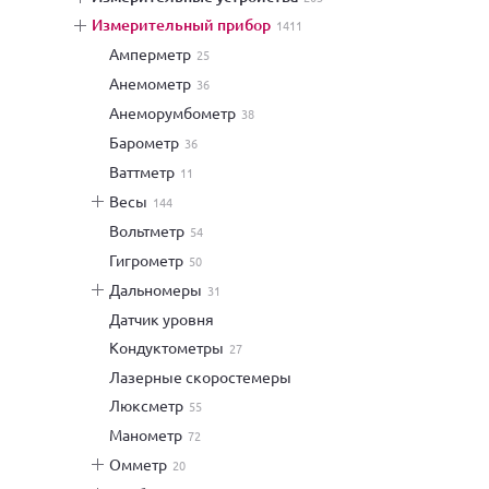
измерительный прибор
1411
амперметр
25
анемометр
36
анеморумбометр
38
барометр
36
ваттметр
11
весы
144
вольтметр
54
гигрометр
50
дальномеры
31
датчик уровня
кондуктометры
27
лазерные скоростемеры
люксметр
55
манометр
72
омметр
20