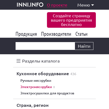
одукция и услуги
О проекте
Меню
inni.info
Создайте страницу
вашего предприятия
бесплатно
Продукция
Производители
177 847
Статьи
6 777
10 533
Найти
Разделы каталога
кухонное оборудование
436
ручные мясорубки
электромясорубки
8
электросушилки для продуктов
Страна, регион