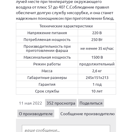
лучей месте при температуре окружающего
воздуха от плюс 5? до 40? С.Соблюдение правил
обеспечит долгую службу мясорубке, и она станет
надежным помощником при приготовлении блюд.
Технические характеристики
Напряжение питания
220 В
Потребляемая мощность
250 Вт
Производительность при
не менее 35 кг/час
приготовлении фарша
Максимальная мощность
1500 В
Режим работы
продолжительный
Масса
2,6 кг
Габаритные размеры
245x151x213
Гарантия
1 год
Срок службы
10 лет
11 мая 2022
352 просмотра
Поделиться
О производителе
Сообщение производителю