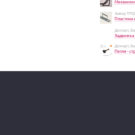
Механизм 
Завод ТРУ
Пластина 
Домарт, Б
Задвижка 
Домарт, Б
Петля - с