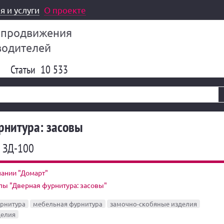
я и услуги
О проекте
 продвижения
водителей
Статьи
10 533
рнитура: засовы
й ЗД-100
ании "Домарт"
пы "Дверная фурнитура: засовы"
урнитура
мебельная фурнитура
замочно-скобяные изделия
делия