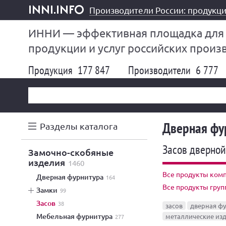
Производители России: продукци
inni.info
ИННИ — эффективная площадка для
продукции и услуг российских произ
Продукция
177 847
Производители
6 777
Дверная фу
Разделы каталога
Засов дверно
замочно-скобяные
изделия
1460
Все продукты комп
дверная фурнитура
164
Все продукты груп
замки
99
засов
38
засов
дверная ф
мебельная фурнитура
металлические из
277