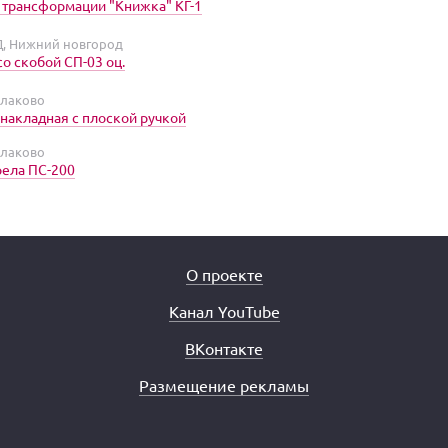
трансформации "Книжка" КГ-1
Д, Нижний новгород
со скобой СП-03 оц.
алаково
накладная с плоской ручкой
алаково
трела ПС-200
О проекте
Канал YouTube
ВКонтакте
Размещение рекламы