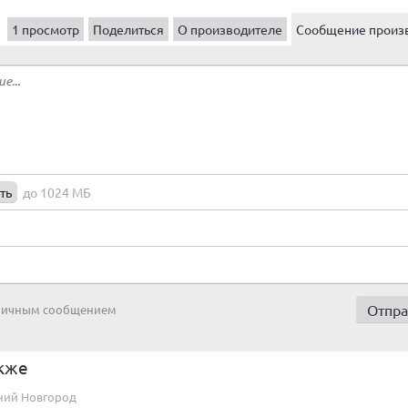
1 просмотр
Поделиться
О производителе
Сообщение произ
ть
до 1024 МБ
 личным сообщением
кже
ний Новгород