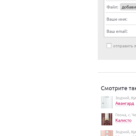
Файл:
добави
Ваше имя:
Ваш email:
отправить
Смотрите та
Зодчий, Ку
Авангард
Геона, с. 
Калисто
Зодчий, Ку