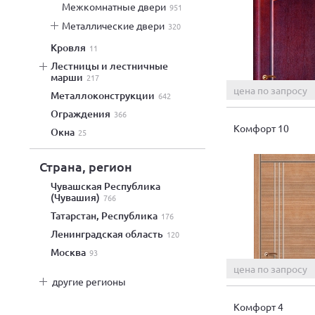
межкомнатные двери
951
металлические двери
320
кровля
11
лестницы и лестничные
марши
217
цена по запросу
металлоконструкции
642
ограждения
366
Комфорт 10
окна
25
Страна, регион
Чувашская Республика
(Чувашия)
766
Татарстан, Республика
176
Ленинградская область
120
Москва
93
цена по запросу
другие регионы
Комфорт 4