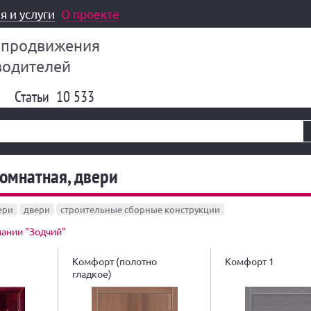
я и услуги
О проекте
 продвижения
водителей
Статьи
10 533
омнатная, двери
ери
двери
строительные сборные конструкции
ании "Зодчий"
Комфорт (полотно
Комфорт 1
гладкое)