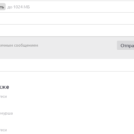
ть
до 1024 МБ
 личным сообщением
кже
геси
Чемурша
геси