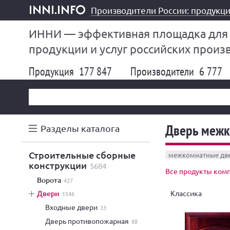
Производители России: продукци
inni.info
ИННИ — эффективная площадка для
продукции и услуг российских произ
Продукция
177 847
Производители
6 777
Дверь межк
Разделы каталога
строительные сборные
межкомнатные дв
конструкции
5684
Все продукты комп
ворота
427
Классика
двери
1546
входные двери
33
дверь противопожарная
88