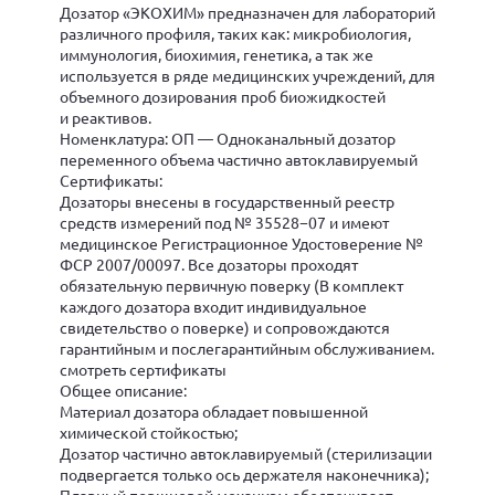
Дозатор «ЭКОХИМ» предназначен для лабораторий
различного профиля, таких как: микробиология,
иммунология, биохимия, генетика, а так же
используется в ряде медицинских учреждений, для
объемного дозирования проб биожидкостей
и реактивов.
Номенклатура: ОП — Одноканальный дозатор
переменного объема частично автоклавируемый
Сертификаты:
Дозаторы внесены в государственный реестр
средств измерений под № 35528−07 и имеют
медицинское Регистрационное Удостоверение №
ФСР 2007/00097. Все дозаторы проходят
обязательную первичную поверку (В комплект
каждого дозатора входит индивидуальное
свидетельство о поверке) и сопровождаются
гарантийным и послегарантийным обслуживанием.
смотреть сертификаты
Общее описание:
Материал дозатора обладает повышенной
химической стойкостью;
Дозатор частично автоклавируемый (стерилизации
подвергается только ось держателя наконечника);
Плавный поршневой механизм обеспечивает