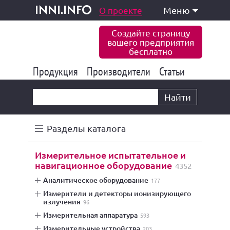
одукция и услуги
О проекте
Меню
inni.info
Создайте страницу
вашего предприятия
бесплатно
Продукция
Производители
177 847
Статьи
6 777
10 533
Найти
Разделы каталога
измерительное испытательное и
навигационное оборудование
4352
аналитическое оборудование
177
измерители и детекторы ионизирующего
излучения
96
измерительная аппаратура
593
измерительные устройства
203