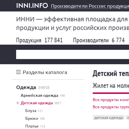
Производители России: продукци
inni.info
ИННИ — эффективная площадка для
продукции и услуг российских произ
Продукция
177 841
Производители
6 774
Детский те
Разделы каталога
Жилет на молн
одежда
34858
армейская одежда
198
Все продукты комп
детская одежда
3857
Все продукты гру
блуза
121
детская одежда
брюки
198
платье
113