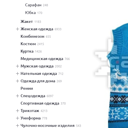
сарафан
248
юбка
170
жакет
1183
женская одежда
6933
комбинезон
655
костюм
2415
куртка
1426
медицинская одежда
766
мужская одежда
2002
нательная одежда
712
одежда для дома
269
ремни
спецодежда
6097
спортивная одежда
370
трикотаж
4213
униформа
778
чулочно-носочные изделия
543