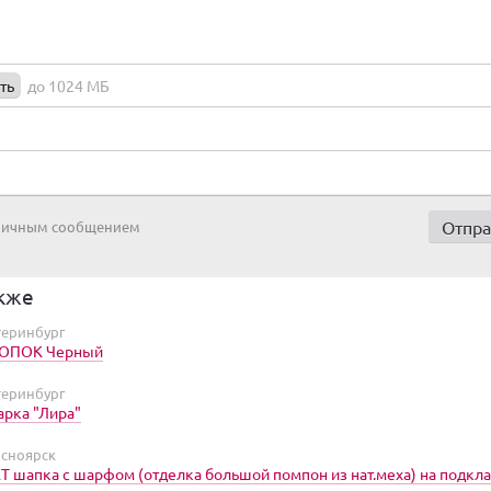
ть
до 1024 МБ
 личным сообщением
кже
теринбург
ЛОПОК Черный
теринбург
арка "Лира"
асноярск
шапка с шарфом (отделка большой помпон из нат.меха) на подкл