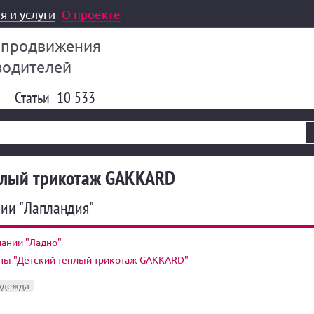
я и услуги
О проекте
 продвижения
водителей
Статьи
10 533
плый трикотаж GAKKARD
ии "Лапландия"
ании "Ладно"
ппы "Детский теплый трикотаж GAKKARD"
одежда