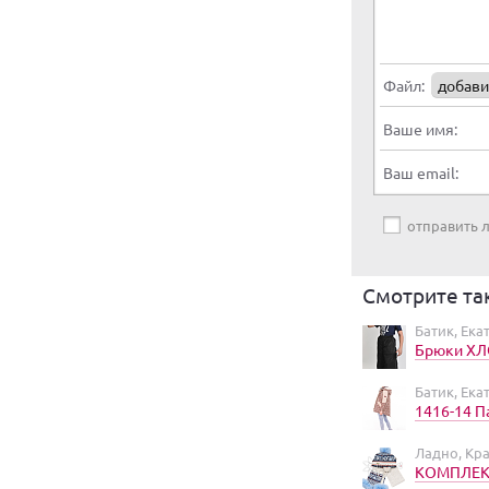
Файл:
добави
Ваше имя:
Ваш email:
отправить
Смотрите та
Батик, Ека
Брюки Х
Батик, Ека
1416-14 П
Ладно, Кр
КОМПЛЕКТ 