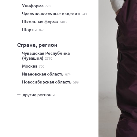
униформа
778
чулочно-носочные изделия
543
школьная форма
3403
шорты
367
Страна, регион
Чувашская Республика
(Чувашия)
2770
Москва
700
Ивановская область
674
Новосибирская область
599
другие регионы