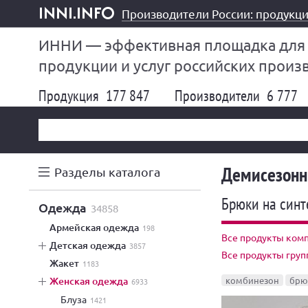
Производители России: продукци
inni.info
ИННИ — эффективная площадка для
продукции и услуг российских произ
Продукция
177 847
Производители
6 777
Демисезонн
Разделы каталога
Брюки на синт
одежда
34858
армейская одежда
198
Все продукты комп
детская одежда
3857
Все продукты гру
жакет
1183
женская одежда
комбинезон
брю
6933
блуза
1421