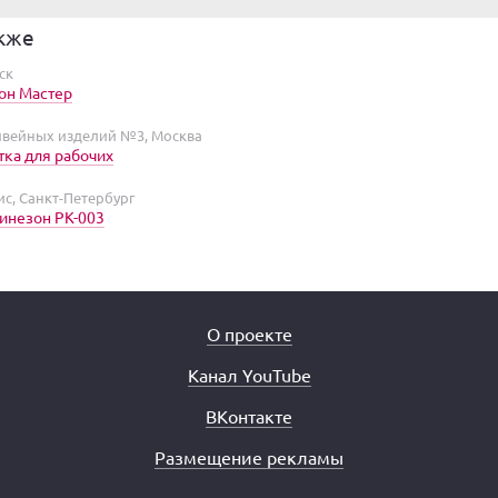
кже
ск
он Мастер
вейных изделий №3, Москва
тка для рабочих
с, Санкт-Петербург
инезон PK-003
О проекте
Канал YouTube
ВКонтакте
Размещение рекламы