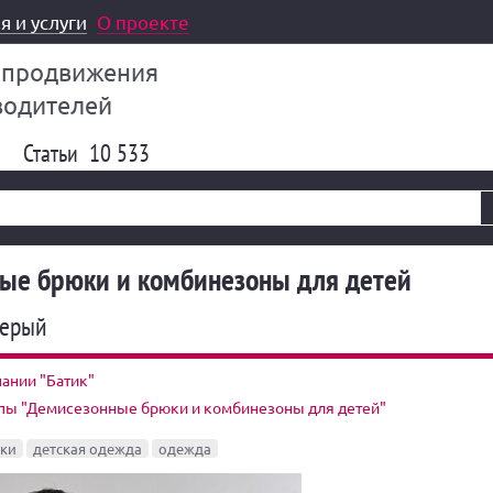
я и услуги
О проекте
 продвижения
водителей
Статьи
10 533
ые брюки и комбинезоны для детей
Серый
ании "Батик"
ппы "Демисезонные брюки и комбинезоны для детей"
ки
детская одежда
одежда