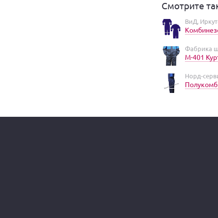
Смотрите та
ВиД, Иркут
Комбинез
Фабрика ш
М-401 Кур
Норд-серви
Полукомб