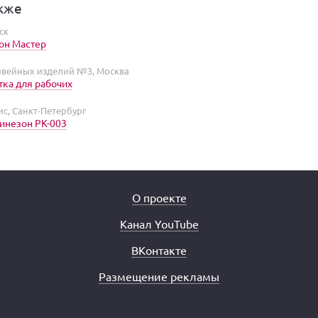
кже
ск
он Мастер
вейных изделий №3, Москва
тка для рабочих
с, Санкт-Петербург
инезон PK-003
О проекте
Канал YouTube
ВКонтакте
Размещение рекламы