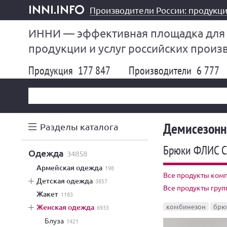
Производители России: продукци
inni.info
ИННИ — эффективная площадка для
продукции и услуг российских произ
Продукция
177 847
Производители
6 777
Демисезонн
Разделы каталога
Брюки ФЛИС 
одежда
34858
армейская одежда
198
Все продукты комп
детская одежда
3857
Все продукты гру
жакет
1183
женская одежда
комбинезон
брю
6933
блуза
1421