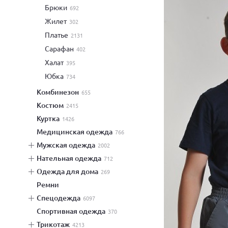
брюки
692
жилет
302
платье
2131
сарафан
402
халат
395
юбка
734
комбинезон
655
костюм
2415
куртка
1426
медицинская одежда
766
мужская одежда
2002
нательная одежда
712
одежда для дома
269
ремни
спецодежда
6097
спортивная одежда
370
трикотаж
4213