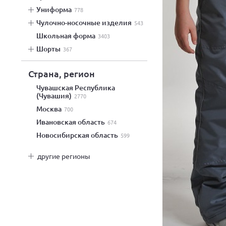
униформа
778
чулочно-носочные изделия
543
школьная форма
3403
шорты
367
Страна, регион
Чувашская Республика
(Чувашия)
2770
Москва
700
Ивановская область
674
Новосибирская область
599
другие регионы