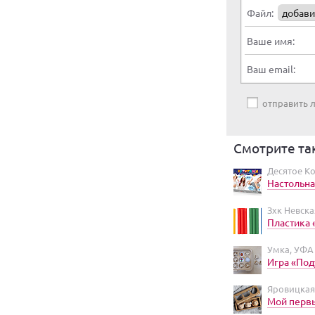
Файл:
добави
Ваше имя:
Ваш email:
отправить
Смотрите та
Десятое К
Настольна
Зхк Невска
Пластика «
Умка, УФА
Игра «Под
Яровицкая
Мой перв