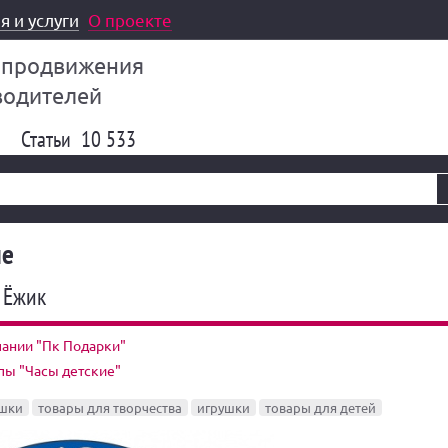
я и услуги
О проекте
 продвижения
водителей
Статьи
10 533
ие
 Ёжик
ании "Пк Подарки"
пы "Часы детские"
ушки
товары для творчества
игрушки
товары для детей