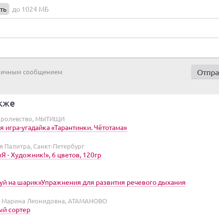
ть
до 1024 МБ
 личным сообщением
кже
оролевство, МЫТИЩИ
я игра-угадайка «Тарантинки. Чётотама»
я Палитра, Санкт-Петербург
Я - Художник!», 6 цветов, 120гр
уй на шарик»Упражнения для развития речевого дыхания
 Марина Леонидовна, АТАМАНОВО
ый сортер