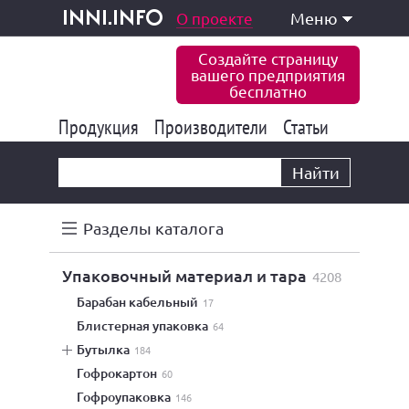
одукция и услуги
О проекте
Меню
inni.info
Создайте страницу
вашего предприятия
бесплатно
Продукция
Производители
177 847
Статьи
6 777
10 533
Найти
Разделы каталога
упаковочный материал и тара
4208
барабан кабельный
17
блистерная упаковка
64
бутылка
184
гофрокартон
60
гофроупаковка
146