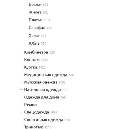
брюки
692
жилет
302
платье
2131
сарафан
402
халат
395
юбка
734
комбинезон
655
костюм
2415
куртка
1426
медицинская одежда
766
мужская одежда
2002
нательная одежда
712
одежда для дома
269
ремни
спецодежда
6097
спортивная одежда
370
трикотаж
4213