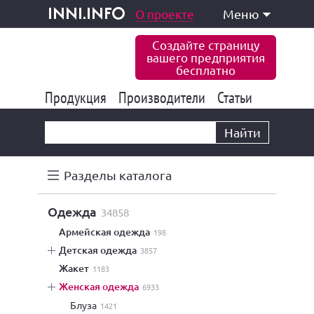
одукция и услуги
О проекте
Меню
inni.info
Создайте страницу
вашего предприятия
бесплатно
Продукция
Производители
177 826
Статьи
6 767
10 533
Найти
Разделы каталога
одежда
34858
армейская одежда
198
детская одежда
3857
жакет
1183
женская одежда
6933
блуза
1421