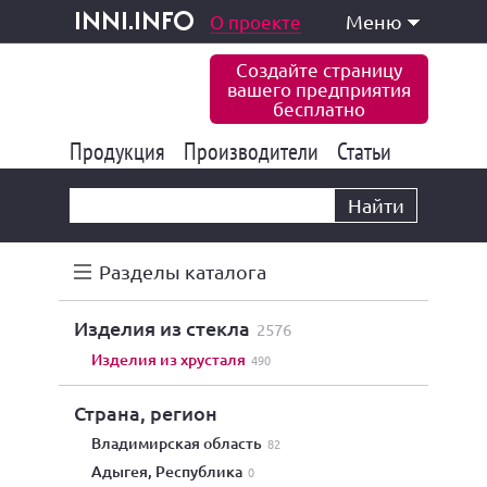
одукция и услуги
О проекте
Меню
inni.info
Создайте страницу
вашего предприятия
бесплатно
Продукция
Производители
177 834
Статьи
6 771
10 533
Найти
Разделы каталога
изделия из стекла
2576
изделия из хрусталя
490
Страна, регион
Владимирская область
82
Адыгея, Республика
0