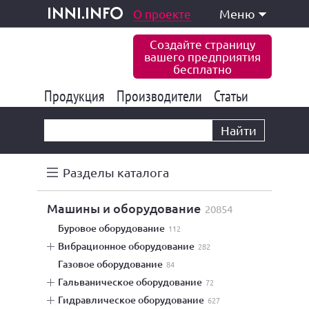
одукция и услуги
О проекте
Меню
inni.info
Создайте страницу
вашего предприятия
бесплатно
Продукция
Производители
177 832
Статьи
6 770
10 533
Найти
Разделы каталога
машины и оборудование
20854
буровое оборудование
112
вибрационное оборудование
282
газовое оборудование
84
гальваническое оборудование
72
гидравлическое оборудование
627