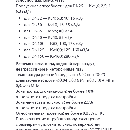
Пропускная способность: для DN25 — Kv1,6; 2,5; 4;
6,3 м3/ч
для DN32 — Kv4; 6,3; 10; 16 м3/ч
для DN50 — Kv10; 16; 25 м3/ч
для DN65 — Kv25; 40 м3/ч
для DN80 — Kv40; 63 м3/ч
для DN100 — K63; 100; 125 м3/ч
для DN125 — Kv100; 125; 160 м3/ч
для DN150 — Kv160; 280 м3/ч
Рабочая среда: вода, водяной пар, воздух,
неагрессивные и нетоксичные газы
Температура рабочей среды: от +5 °С до +200 °С
Диапазоны настройки: 0,04…0,16 МПа 0,1…0,4 МПа
0,3…0,7МПа
Зона пропорциональности: не более 10%
от верхнего предела настройки
Зона нечувствительности: не более 2,5%
от верхнего предела настройки
Относительная протечка: не более 0,05% от Kv
Присоединение к трубопроводу: фланцевое
с размерами уплотнительных поверхностей
и присоединительными размерами по ГОСТ 12815–