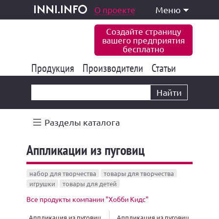
одукция и услуги
О проекте
Меню
inni.info
Создайте страницу
вашего предприятия
бесплатно
Продукция
Производители
177 832
Статьи
6 770
10 533
Найти
Разделы каталога
Аппликации из пуговиц
набор для творчества
товары для творчества
игрушки
товары для детей
Все продукты компании "Хобби Кидс"
Аппликация из пуговиц
Аппликация из пуговиц