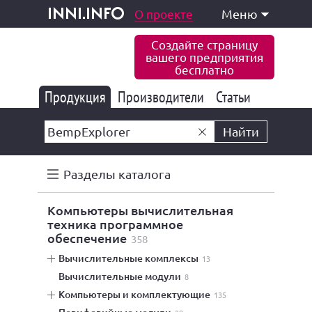
одукция и услуги
О проекте
Меню
inni.info
Создайте страницу
вашего предприятия
бесплатно
Продукция
Производители
177 832
Статьи
6 770
10 533
Найти
Разделы каталога
компьютеры вычислительная
техника программное
обеспечение
358
вычислительные комплексы
13
вычислительные модули
8
компьютеры и комплектующие
135